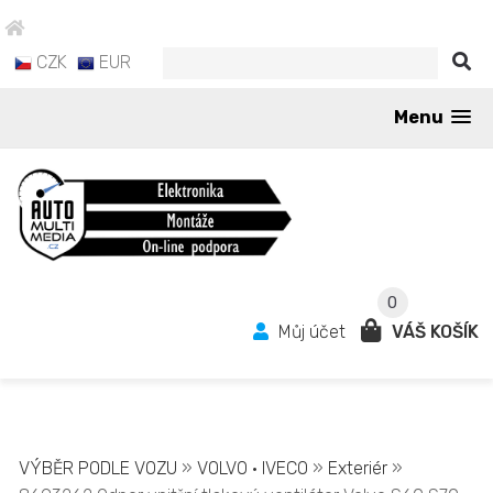
CZK
EUR
Menu
0
Můj účet
VÁŠ KOŠÍK
VÝBĚR PODLE VOZU
»
VOLVO • IVECO
»
Exteriér
»