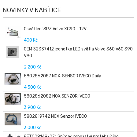
NOVINKY V NABÍDCE
Osvětlení SPZ Volvo XC90 - 12V
400 Kč
OEM 32337412 jednotka LED světla Volvo S60 V60 S90
V90
2 200 Kč
5802862087 NOX-SENSOR IVECO Daily
4 500 Kč
5802862082 NOX SENZOR IVECO
3 900 Kč
5802819742 NOX Senzor IVECO
3 000 Kč
8ET009149-071 Snímač množství protékajícího