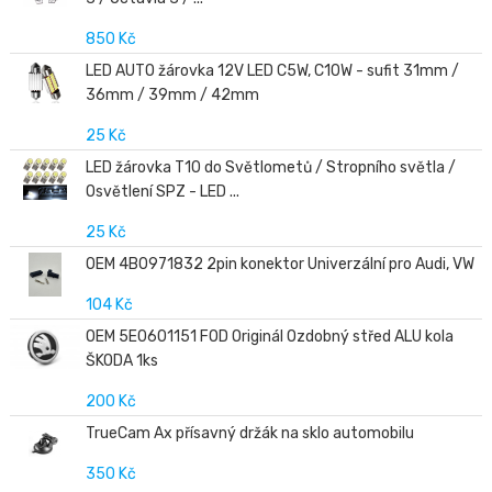
850 Kč
LED AUTO žárovka 12V LED C5W, C10W - sufit 31mm /
36mm / 39mm / 42mm
25 Kč
LED žárovka T10 do Světlometů / Stropního světla /
Osvětlení SPZ - LED ...
25 Kč
OEM 4B0971832 2pin konektor Univerzální pro Audi, VW
104 Kč
OEM 5E0601151 FOD Originál Ozdobný střed ALU kola
ŠKODA 1ks
200 Kč
TrueCam Ax přísavný držák na sklo automobilu
350 Kč