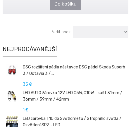
Do košíku
řadit podle
NEJPRODÁVANĚJŠÍ
DSG rozšíření pádla nástavce DSG pádel Skoda Superb
3 / Octavia 3 / ...
35 €
LED AUTO žárovka 12V LED C5W, C10W - sufit 31mm /
36mm / 39mm / 42mm
1 €
LED žárovka T10 do Světlometů / Stropního světla /
Osvětlení SPZ - LED ...