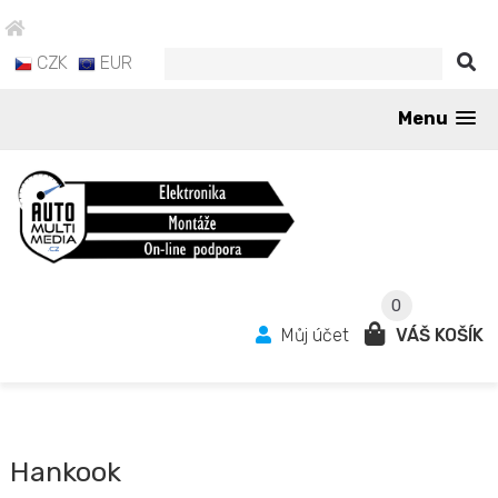
CZK
EUR
Menu
0
Můj účet
VÁŠ KOŠÍK
Hankook