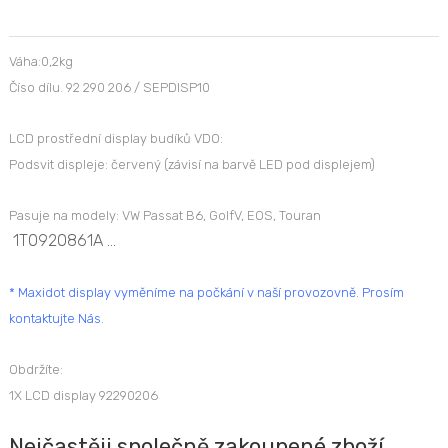
Váha:0,2kg
Číso dílu. 92 290 206 / SEPDISP10
LCD prostřední display budíků VDO:
Podsvit displeje: červený (závisí na barvě LED pod displejem)
Pasuje na modely: VW Passat B6, GolfV, EOS, Touran
1T0920861A ...
* Maxidot display vyměníme na počkání v naší provozovně. Prosím
kontaktujte Nás.
Obdržíte:
1X LCD display 92290206
Nejčastěji společně zakoupené zboží