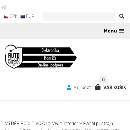
CZK
EUR
Menu
0
Můj účet
VÁŠ KOŠÍK
VÝBĚR PODLE VOZU
»
VW
»
Interiér
»
Panel přístrojů