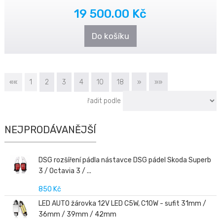
19 500.00 Kč
Do košíku
««
1
2
3
4
10
18
»
»»
řadit podle
NEJPRODÁVANĚJŠÍ
DSG rozšíření pádla nástavce DSG pádel Skoda Superb
3 / Octavia 3 / ...
850 Kč
LED AUTO žárovka 12V LED C5W, C10W - sufit 31mm /
36mm / 39mm / 42mm