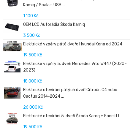
Kamiq / Scala s USB ...
1 100 Kč
OEM LCD Autorádia Škoda Kamiq
3 500 Kč
Elektrické vzpěry páté dveře Hyundai Kona od 2024
19 500 Kč
Elektrické vzpěry 5. dveří Mercedes Vito W447 (2020–
2023)
18 000 Kč
Elektrické otevírání pátých dveří Citroën C4 nebo
Cactus 2014-2024 ...
26 000 Kč
Elektrické otevírání 5. dveří Škoda Karoq + Facelift
19 500 Kč