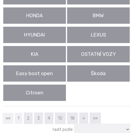
HONDA
BMW
HYUNDAI
LEXUS
KIA
OSTATNÍ VOZY
Easy boot open
Škoda
Citroen
««
1
2
3
4
10
18
»
»»
řadit podle