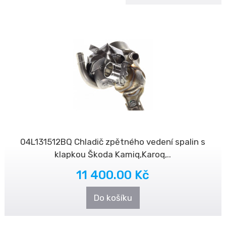
04L131512BQ Chladič zpětného vedení spalin s
klapkou Škoda Kamiq,Karoq,..
11 400.00 Kč
Do košíku