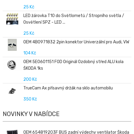
25 Kč
LED žárovka T10 do Světlometů / Stropního světla /
Osvětlení SPZ - LED ...
25 Kč
OEM 4B0971832 2pin konektor Univerzální pro Audi, VW
104 Kč
OEM 5E0601151 FOD Originál Ozdobný střed ALU kola
ŠKODA 1ks
200 Kč
TrueCam Ax přísavný držák na sklo automobilu
350 Kč
NOVINKY V NABÍDCE
OEM 654819203F BUS zadní výdechy ventilator Škoda