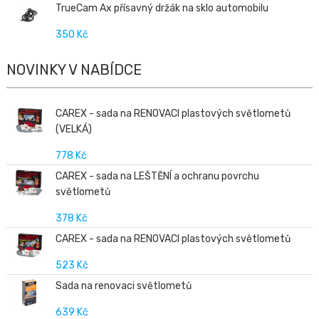
TrueCam Ax přísavný držák na sklo automobilu
350 Kč
NOVINKY V NABÍDCE
CAREX - sada na RENOVACI plastových světlometů
(VELKÁ)
778 Kč
CAREX - sada na LEŠTĚNÍ a ochranu povrchu
světlometů
378 Kč
CAREX - sada na RENOVACI plastových světlometů
523 Kč
Sada na renovaci světlometů
639 Kč