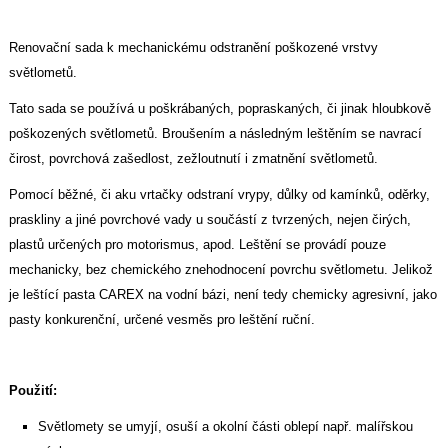
Renovační sada k mechanickému odstranění poškozené vrstvy
světlometů.
Tato sada se používá u poškrábaných, popraskaných, či jinak hloubkově
poškozených světlometů. Broušením a následným leštěním se navrací
čirost, povrchová zašedlost, zežloutnutí i zmatnění světlometů.
Pomocí běžné, či aku vrtačky odstraní vrypy, důlky od kamínků, oděrky,
praskliny a jiné povrchové vady u součástí z tvrzených, nejen čirých,
plastů určených pro motorismus, apod. Leštění se provádí pouze
mechanicky, bez chemického znehodnocení povrchu světlometu. Jelikož
je leštící pasta CAREX na vodní bázi, není tedy chemicky agresivní, jako
pasty konkurenční, určené vesměs pro leštění ruční.
Použití:
Světlomety se umyjí, osuší a okolní části oblepí např. malířskou