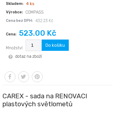
Skladem:
4 ks
Výrobce:
COMPASS
Cena bez DPH:
432.23 Kč
523.00 Kč
Cena:
Do košíku
Množství:
dotaz na zboží
CAREX - sada na RENOVACI
plastových světlometů