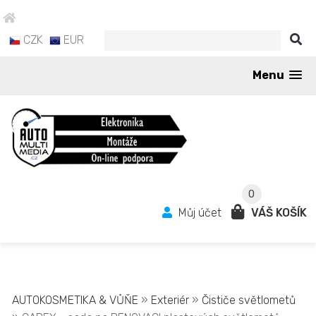
CZK
EUR
Menu
0
Můj účet
VÁŠ KOŠÍK
AUTOKOSMETIKA & VŮŇE
»
Exteriér
»
Čističe světlometů