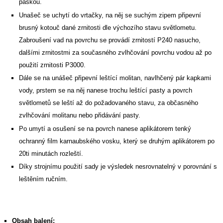
páskou.
Unašeč se uchytí do vrtačky, na něj se suchým zipem připevní
brusný kotouč dané zrnitosti dle výchozího stavu světlometu.
Zabroušení vad na povrchu se provádí zrnitostí P240 nasucho,
dalšími zrnitostmi za současného zvlhčování povrchu vodou až po
použití zrnitosti P3000.
Dále se na unášeč připevní leštící molitan, navlhčený pár kapkami
vody, prstem se na něj nanese trochu leštící pasty a povrch
světlometů se leští až do požadovaného stavu, za občasného
zvlhčování molitanu nebo přidávání pasty.
Po umytí a osušení se na povrch nanese aplikátorem tenký
ochranný film karnaubského vosku, který se druhým aplikátorem po
20ti minutách rozleští.
Díky strojnímu použití sady je výsledek nesrovnatelný v porovnání s
leštěním ručním.
Obsah balení: