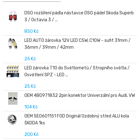
DSG rozšíření pádla nástavce DSG pádel Skoda Superb
3 / Octavia 3 / ...
850 Kč
LED AUTO žárovka 12V LED C5W, C10W - sufit 31mm /
36mm / 39mm / 42mm
25 Kč
LED žárovka T10 do Světlometů / Stropního světla /
Osvětlení SPZ - LED ...
25 Kč
OEM 4B0971832 2pin konektor Univerzální pro Audi, VW
104 Kč
OEM 5E0601151 FOD Originál Ozdobný střed ALU kola
ŠKODA 1ks
200 Kč