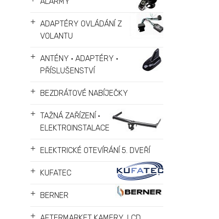
ALARMY
+
ADAPTÉRY OVLÁDÁNÍ Z
VOLANTU
+
ANTÉNY • ADAPTÉRY •
PŘÍSLUŠENSTVÍ
+
BEZDRÁTOVÉ NABÍJEČKY
+
TAŽNÁ ZAŘÍZENÍ •
ELEKTROINSTALACE
+
ELEKTRICKÉ OTEVÍRÁNÍ 5. DVEŘÍ
+
KUFATEC
+
BERNER
+
AFTERMARKET KAMERY, LCD,