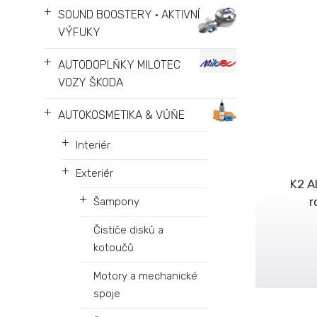
+
SOUND BOOSTERY • AKTIVNÍ
VÝFUKY
+
AUTODOPLŇKY MILOTEC
VOZY ŠKODA
+
AUTOKOSMETIKA & VŮŇE
+
Interiér
+
Exteriér
K2 A
+
r
Šampony
Čističe disků a
kotoučů
Motory a mechanické
spoje