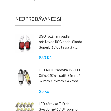
NEJPRODÁVANĚJŠÍ
DSG rozšíření pádla
nástavce DSG pádel Skoda
Superb 3 / Octavia 3 / ...
850 Kč
LED AUTO žárovka 12V LED
C5W, C10W - sufit 31mm /
36mm / 39mm / 42mm
25 Kč
LED žárovka T10 do
Světlometů / Stropního