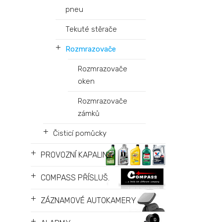
pneu
Tekuté stěrače
+
Rozmrazovače
Rozmrazovače
oken
Rozmrazovače
zámků
+
Čisticí pomůcky
+
PROVOZNÍ KAPALINY
+
COMPASS PŘÍSLUŠ.
+
ZÁZNAMOVÉ AUTOKAMERY
+