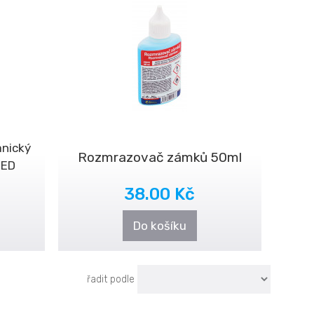
nický
Rozmrazovač zámků 50ml
EED
38.00 Kč
Do košíku
řadit podle