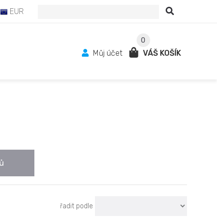
EUR
0
Můj účet
VÁŠ KOŠÍK
ů
řadit podle