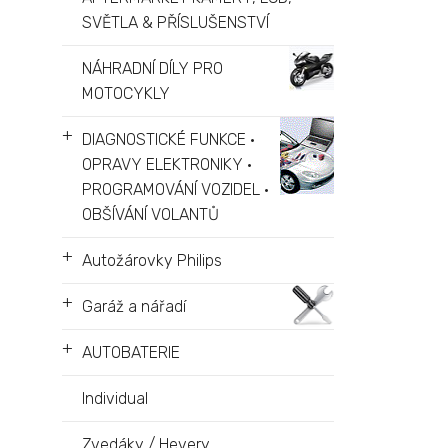
SVĚTLA & PŘÍSLUŠENSTVÍ
NÁHRADNÍ DÍLY PRO
MOTOCYKLY
+
DIAGNOSTICKÉ FUNKCE •
OPRAVY ELEKTRONIKY •
PROGRAMOVÁNÍ VOZIDEL •
OBŠÍVÁNÍ VOLANTŮ
+
Autožárovky Philips
+
Garáž a nářadí
+
AUTOBATERIE
Individual
Zvedáky / Hevery