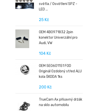
světla / Osvětlení SPZ -
LED ...
25 Kč
OEM 4B0971832 2pin
konektor Univerzální pro
Audi, VW
104 Kč
OEM 5E0601151 FOD
Originál Ozdobný střed ALU
kola ŠKODA 1ks
200 Kč
TrueCam Ax přísavný držák
na sklo automobilu