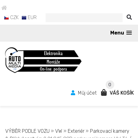
CZK
EUR
Menu
0
Můj účet
VÁŠ KOŠÍK
VÝBĚR PODLE VOZU
»
VW
»
Exteriér
»
Parkovací kamery