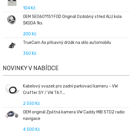
104 Kč
OEM 5E0601151 FOD Originál Ozdobný střed ALU kola
ŠKODA 1ks
200 Kč
TrueCam Ax přísavný držák na sklo automobilu
350 Kč
NOVINKY V NABÍDCE
Kabelový svazek pro zadní parkovací kameru – VW
Crafter SY / VW T6.1 ...
2 550 Kč
OEM originál Zpětná kamera VW Caddy MIB STD2 radio
navigace
4 500 Kč