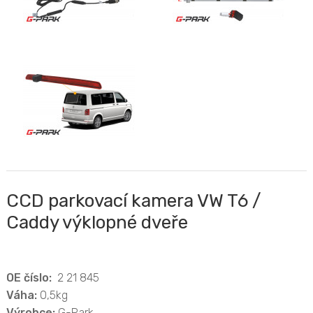
CCD parkovací kamera VW T6 /
Caddy výklopné dveře
OE číslo:
2 21 845
Váha:
0,5kg
Výrobce:
G-Park