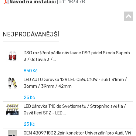
Návod na instalaci
[pdf, 1834 kB]
NEJPRODÁVANĚJŠÍ
DSG rozšíření pádla nástavce DSG pádel Skoda Superb
3 / Octavia 3 / ...
850 Kč
LED AUTO žárovka 12V LED C5W, C10W - sufit 31mm /
36mm / 39mm / 42mm
25 Kč
LED žárovka T10 do Světlometů / Stropního světla /
Osvětlení SPZ - LED ...
25 Kč
OEM 4B0971832 2pin konektor Univerzální pro Audi, VW