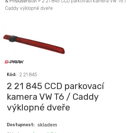
& Příslušenství
» 2 21 845 CCD parkovací kamera VW T6 /
Caddy výklopné dveře
Kód:
2 21 845
2 21 845 CCD parkovací
kamera VW T6 / Caddy
výklopné dveře
Dostupnost:
skladem