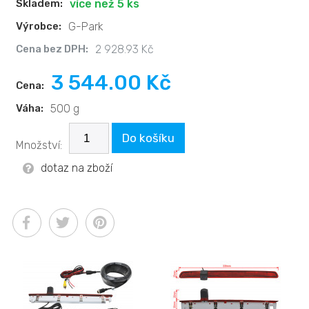
Skladem:
více než 5 ks
Výrobce:
G-Park
Cena bez DPH:
2 928.93 Kč
3 544.00 Kč
Cena:
Váha:
500 g
Do košíku
Množství:
dotaz na zboží