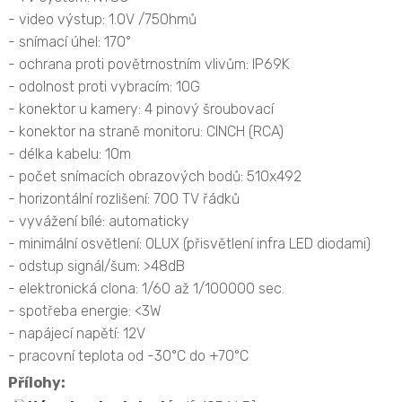
- video výstup: 1.0V /75Ohmů
- snímací úhel: 170°
- ochrana proti povětrnostním vlivům: IP69K
- odolnost proti vybracím: 10G
- konektor u kamery: 4 pinový šroubovací
- konektor na straně monitoru: CINCH (RCA)
- délka kabelu: 10m
- počet snímacích obrazových bodů: 510x492
- horizontální rozlišení: 700 TV řádků
- vyvážení bílé: automaticky
- minimální osvětlení: 0LUX (přisvětlení infra LED diodami)
- odstup signál/šum: >48dB
- elektronická clona: 1/60 až 1/100000 sec.
- spotřeba energie: <3W
- napájecí napětí: 12V
- pracovní teplota od -30°C do +70°C
Přílohy: