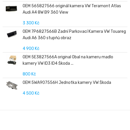
OEM 565827566 originál kamera VW Teramont Atlas
Audi A4 8W B9 360 View
3 300 Kč
OEM 7P6827566B Zadní Parkovací Kamera VW Touareg
Audi A6 360 stupňů obraz
4 900 Kč
OEM 5E3827566A original Obal na kameru madlo
kamery VW ID3 ID4 Škoda ...
800 Kč
OEM 5WA907556H Jednotka kamery VW Škoda
4 500 Kč