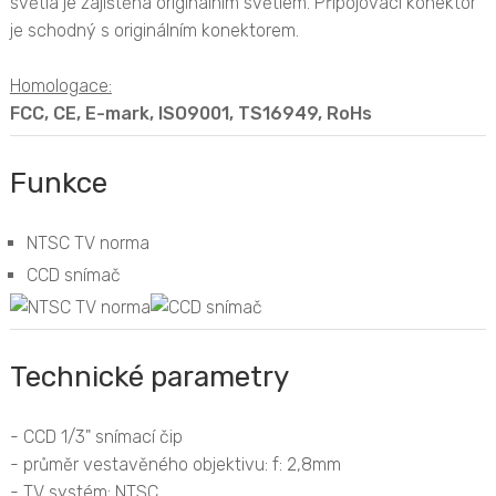
světla je zajištěna originálním světlem. Připojovací konektor
je schodný s originálním konektorem.
Homologace:
FCC, CE, E-mark, ISO9001, TS16949, RoHs
Funkce
NTSC TV norma
CCD snímač
Technické parametry
- CCD 1/3" snímací čip
- průměr vestavěného objektivu: f: 2,8mm
- TV systém: NTSC