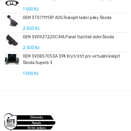
1 500 Kč
OEM 3T0711113P A0S Rukojeť řadicí páky Škoda
2 500 Kč
OEM 3V0927225C IHA Panel tlačítek dolní Škoda
2 300 Kč
OEM 3V0857053A 39K Kryt/štít pro virtuální kokpit
Škoda Superb 3
1 500 Kč