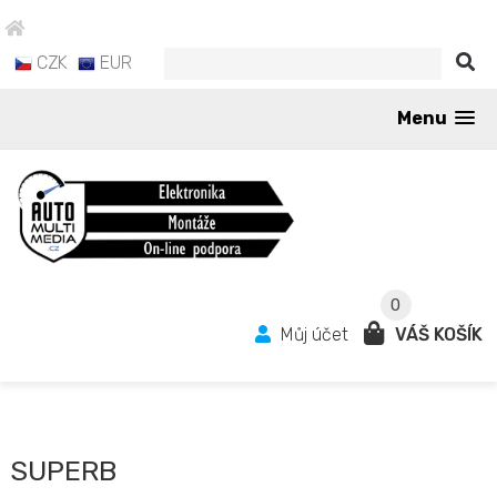
CZK
EUR
Menu
0
Můj účet
VÁŠ KOŠÍK
SUPERB