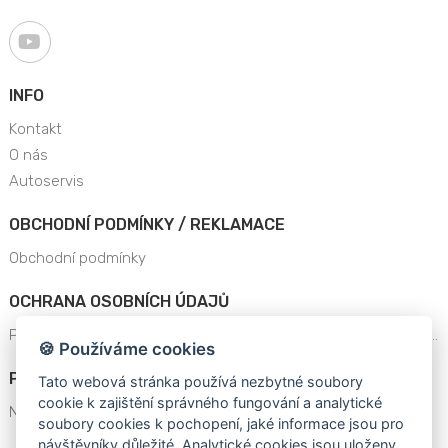
INFO
Kontakt
O nás
Autoservis
OBCHODNÍ PODMÍNKY / REKLAMACE
Obchodní podmínky
OCHRANA OSOBNÍCH ÚDAJŮ
Prohlášení o ochraně osobních údajů a dat platné od 25.5.201..
🍪 Používáme cookies
POPTÁVKA NACENĚNÍ
Tato webová stránka používá nezbytné soubory
cookie k zajištění správného fungování a analytické
Nenašli jste zboží v nabídce eshopu?
soubory cookies k pochopení, jaké informace jsou pro
návštěvníky důležité. Analytické cookies jsou uloženy