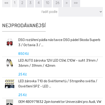
««
1
2
3
4
10
26
»
»»
řadit podle
NEJPRODÁVANĚJŠÍ
DSG rozšíření pádla nástavce DSG pádel Skoda Superb
3 / Octavia 3 / ...
850 Kč
LED AUTO žárovka 12V LED C5W, C10W - sufit 31mm /
36mm / 39mm / 42mm
25 Kč
LED žárovka T10 do Světlometů / Stropního světla /
Osvětlení SPZ - LED ...
25 Kč
OEM 4B0971832 2pin konektor Univerzální pro Audi, VW