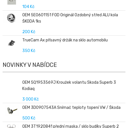
104 Kč
OEM 5E0601151 FOD Originál Ozdobný střed ALU kola
ŠKODA 1ks
200 Kč
TrueCam Ax přísavný držák na sklo automobilu
350 Kč
NOVINKY V NABÍDCE
OEM 5Q1953569J Kroužek volantu Skoda Superb 3
Kodiaq
3 000 Kč
OEM 3D0907543A Snímač teploty topení VW / Škoda
500 Kč
OEM 3T1920841 přední maska / sklo budíky Superb 2