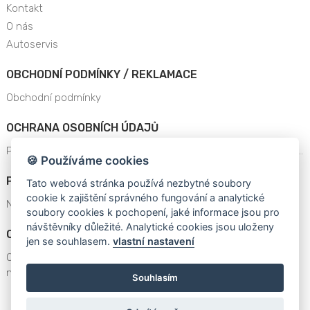
Kontakt
O nás
Autoservis
OBCHODNÍ PODMÍNKY / REKLAMACE
Obchodní podmínky
OCHRANA OSOBNÍCH ÚDAJŮ
Prohlášení o ochraně osobních údajů a dat platné od 25.5.201..
🍪 Používáme cookies
POPTÁVKA NACENĚNÍ
Tato webová stránka používá nezbytné soubory
cookie k zajištění správného fungování a analytické
Nenašli jste zboží v nabídce eshopu?
soubory cookies k pochopení, jaké informace jsou pro
návštěvníky důležité. Analytické cookies jsou uloženy
OBECNÁ BEZPEČNOSTNÍ UPOZORNĚNÍ
jen se souhlasem.
vlastní nastavení
OBECNÁ BEZPEČNOSTNÍ UPOZORNĚNÍ v souladu s požadavky
nařízen..
Souhlasím