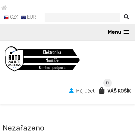
CZK
EUR
Menu
0
Můj účet
VÁŠ KOŠÍK
Nezařazeno