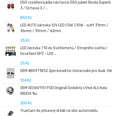
DSG rozšíření pádla nástavce DSG pádel Skoda Superb
3 / Octavia 3 / ...
850 Kč
LED AUTO žárovka 12V LED C5W, C10W - sufit 31mm /
36mm / 39mm / 42mm
25 Kč
LED žárovka T10 do Světlometů / Stropního světla /
Osvětlení SPZ - LED ...
25 Kč
OEM 4B0971832 2pin konektor Univerzální pro Audi, VW
104 Kč
OEM 5E0601151 FOD Originál Ozdobný střed ALU kola
ŠKODA 1ks
200 Kč
TrueCam Ax přísavný držák na sklo automobilu