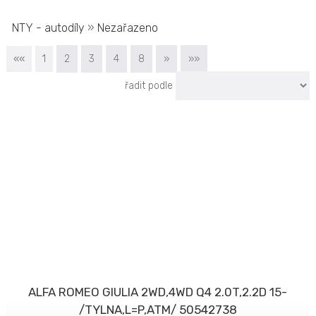
NTY - autodíly
»
Nezařazeno
««
1
2
3
4
8
»
»»
řadit podle
ALFA ROMEO GIULIA 2WD,4WD Q4 2.0T,2.2D 15-
/TYLNA,L=P,ATM/ 50542738