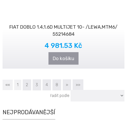
FIAT DOBLO 1.4,1.6D MULTIJET 10- /LEWA,MTM6/
55214684
4 981.53 Kč
Do košíku
««
1
2
3
4
8
»
»»
řadit podle
NEJPRODÁVANĚJŠÍ