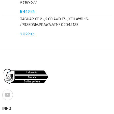
93189677
5 449 Kč
JAGUAR XE 2.-,2.0D AWD 17-, XF II AWD 15-
/PRZEDNIA,PRAWA,ATM/ C2D42128
9 029 Kč
INFO