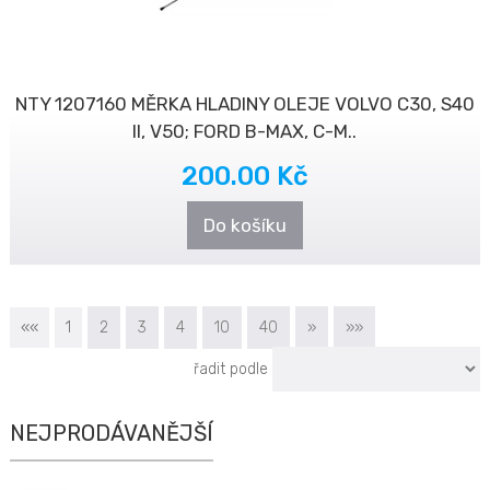
NTY 1207160 MĚRKA HLADINY OLEJE VOLVO C30, S40
II, V50; FORD B-MAX, C-M..
200.00 Kč
Do košíku
««
1
2
3
4
10
40
»
»»
řadit podle
NEJPRODÁVANĚJŠÍ