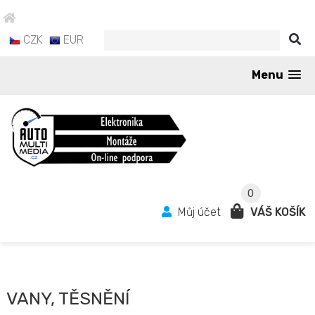
CZK
EUR
Menu
0
Můj účet
VÁŠ KOŠÍK
VANY, TĚSNĚNÍ