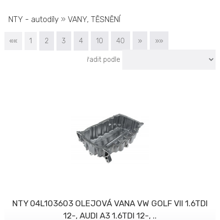
NTY - autodíly
»
VANY, TĚSNĚNÍ
««
1
2
3
4
10
40
»
»»
řadit podle
NTY 04L103603 OLEJOVÁ VANA VW GOLF VII 1.6TDI
12-, AUDI A3 1.6TDI 12-, ..