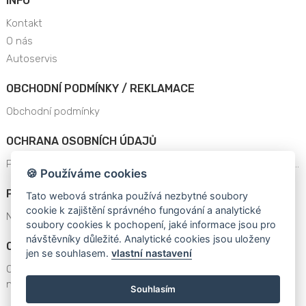
INFO
Kontakt
O nás
Autoservis
OBCHODNÍ PODMÍNKY / REKLAMACE
Obchodní podmínky
OCHRANA OSOBNÍCH ÚDAJŮ
Prohlášení o ochraně osobních údajů a dat platné od 25.5.201..
🍪 Používáme cookies
POPTÁVKA NACENĚNÍ
Tato webová stránka používá nezbytné soubory
cookie k zajištění správného fungování a analytické
Nenašli jste zboží v nabídce eshopu?
soubory cookies k pochopení, jaké informace jsou pro
návštěvníky důležité. Analytické cookies jsou uloženy
OBECNÁ BEZPEČNOSTNÍ UPOZORNĚNÍ
jen se souhlasem.
vlastní nastavení
OBECNÁ BEZPEČNOSTNÍ UPOZORNĚNÍ v souladu s požadavky
nařízen..
Souhlasím