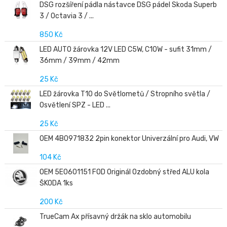
DSG rozšíření pádla nástavce DSG pádel Skoda Superb
3 / Octavia 3 / ...
850 Kč
LED AUTO žárovka 12V LED C5W, C10W - sufit 31mm /
36mm / 39mm / 42mm
25 Kč
LED žárovka T10 do Světlometů / Stropního světla /
Osvětlení SPZ - LED ...
25 Kč
OEM 4B0971832 2pin konektor Univerzální pro Audi, VW
104 Kč
OEM 5E0601151 FOD Originál Ozdobný střed ALU kola
ŠKODA 1ks
200 Kč
TrueCam Ax přísavný držák na sklo automobilu