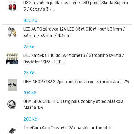
DSG rozšíření pádla nástavce DSG pádel Skoda Superb
3 / Octavia 3 / ...
850 Kč
LED AUTO žárovka 12V LED C5W, C10W - sufit 31mm /
36mm / 39mm / 42mm
25 Kč
LED žárovka T10 do Světlometů / Stropního světla /
Osvětlení SPZ - LED ...
25 Kč
OEM 4B0971832 2pin konektor Univerzální pro Audi, VW
104 Kč
OEM 5E0601151 FOD Originál Ozdobný střed ALU kola
ŠKODA 1ks
200 Kč
TrueCam Ax přísavný držák na sklo automobilu