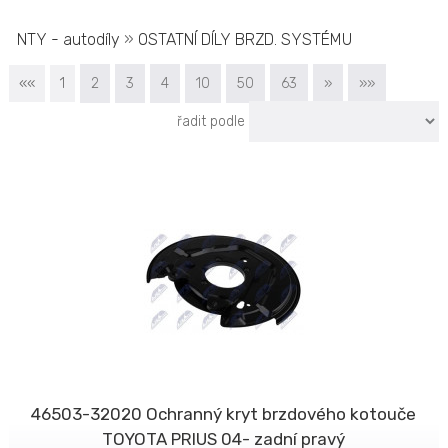
NTY - autodíly
»
OSTATNÍ DÍLY BRZD. SYSTÉMU
««
1
2
3
4
10
50
63
»
»»
řadit podle
46503-32020 Ochranný kryt brzdového kotouče
TOYOTA PRIUS 04- zadní pravý