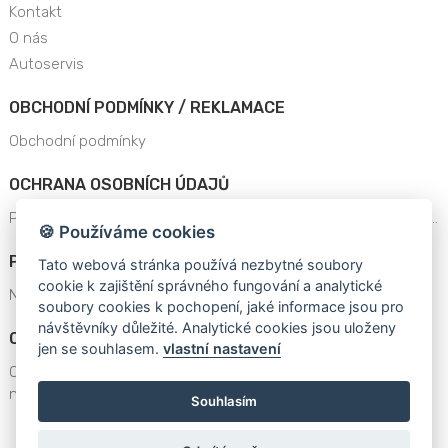
Kontakt
O nás
Autoservis
OBCHODNÍ PODMÍNKY / REKLAMACE
Obchodní podmínky
OCHRANA OSOBNÍCH ÚDAJŮ
Prohlášení o ochraně osobních údajů a dat platné od 25.5.201..
🍪 Používáme cookies
POPTÁVKA NACENĚNÍ
Tato webová stránka používá nezbytné soubory
cookie k zajištění správného fungování a analytické
Nenašli jste zboží v nabídce eshopu?
soubory cookies k pochopení, jaké informace jsou pro
návštěvníky důležité. Analytické cookies jsou uloženy
OBECNÁ BEZPEČNOSTNÍ UPOZORNĚNÍ
jen se souhlasem.
vlastní nastavení
OBECNÁ BEZPEČNOSTNÍ UPOZORNĚNÍ v souladu s požadavky
nařízen..
Souhlasím